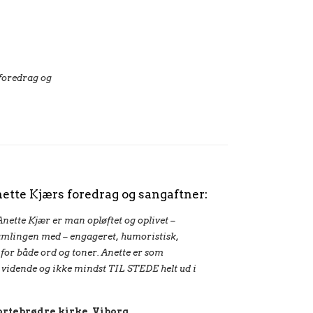
 foredrag og
tte Kjærs foredrag og sangaftner:
Anette Kjær er man opløftet og oplivet –
samlingen med – engageret, humoristisk,
for både ord og toner. Anette er som
 vidende og ikke mindst TIL STEDE helt ud i
rtebrødre kirke, Viborg