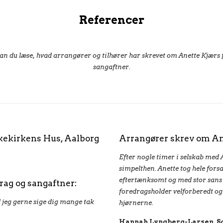
Referencer
n du læse, hvad arrangører og tilhører har skrevet om Anette Kjærs
sangaftner.
kekirkens Hus, Aalborg
Arrangører skrev om Ane
Efter nogle timer i selskab med 
simpelthen. Anette tog hele for
eftertænksomt og med stor sans 
rag og sangaftner:
foredragsholder velforberedt og
 jeg gerne sige dig mange tak
hjørnerne.
Hannah Lyngberg-Larsen, So