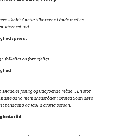
agere – holdt Anette tilhørerne i ånde med en
 en stjernestund…
ighedspræst
, folkeligt og fornøjeligt.
ighed
n særdeles festlig og uddybende måde… En stor
kke sidste gang menighedsrådet i Ørsted Sogn gøre
rst behagelig og faglig dygtig person.
ighedsråd