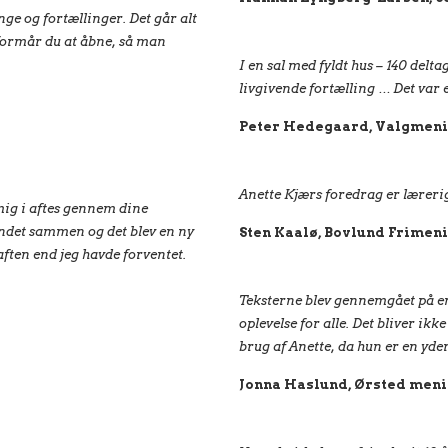
nge og fortællinger. Det går alt
 formår du at åbne, så man
I en sal med fyldt hus – 140 delt
livgivende fortælling … Det var
Peter Hedegaard, Valgmen
Anette Kjærs foredrag er lærerigt
mig i aftes gennem dine
undet sammen og det blev en ny
Sten Kaalø, Bovlund Frimen
aften end jeg havde forventet.
Teksterne blev gennemgået på e
oplevelse for alle. Det bliver i
brug af Anette, da hun er en yde
Jonna Haslund, Ørsted men