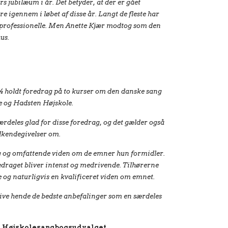
rs jubilæum i år. Det betyder, at der er gået
 igennem i løbet af disse år. Langt de fleste har
professionelle. Men Anette Kjær modtog som den
us.
4 holdt foredrag på to kurser om den danske sang
e og Hadsten Højskole.
rdeles glad for disse foredrag, og det gælder også
ilkendegivelser om.
ig og omfattende viden om de emner hun formidler.
edraget bliver intenst og medrivende. Tilhørerne
e og naturligvis en kvalificeret viden om emnet.
give hende de bedste anbefalinger som en særdeles
r Højskolesangbogsudvalget