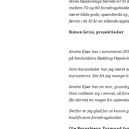
Vores højskoleuge fejrede sit 10 å
mellem 70 og 80 foredragsholdere
været både gode, spændende og 
første i de 10 år en stående appla
Simon Griis, projektleder
Anette Kjær har i sommeren 201
på henholdsvis Rødding Højskol
Som kursusleder har jeg været sæ
kursisterne. Det fik jeg mange t
Anette Kjær har en stor, grund
Hun indlever sig i emnet, så for
får derved en meget fin oplevels
Derfor er jeg glad for at kunne 
kvalificeret foredragsholder.
Ole Brunsbjerg, Formand fo