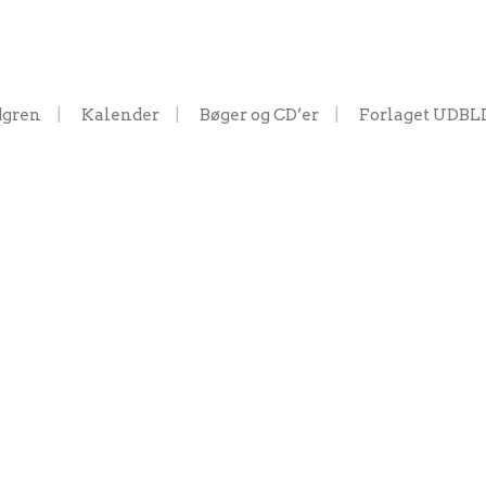
dgren
Kalender
Bøger og CD’er
Forlaget UDBL