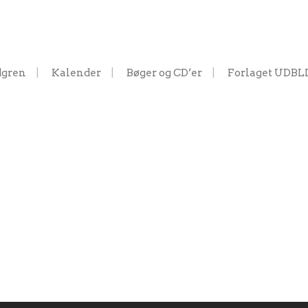
dgren
Kalender
Bøger og CD’er
Forlaget UDBL