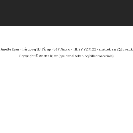
Anette Kjær • Fårupvej 113, Fårup • 8471 Sabro • Tlf. 29 92 71 22 • anettekjaer2@live.dk
Copyright © Anette Kjær (gælder al tekst- og billedmateriale).