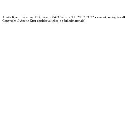
Anette Kjær • Fårupvej 113, Fårup • 8471 Sabro • Tlf. 29 92 71 22 • anettekjaer2@live.dk
Copyright © Anette Kjær (gælder al tekst- og billedmateriale).