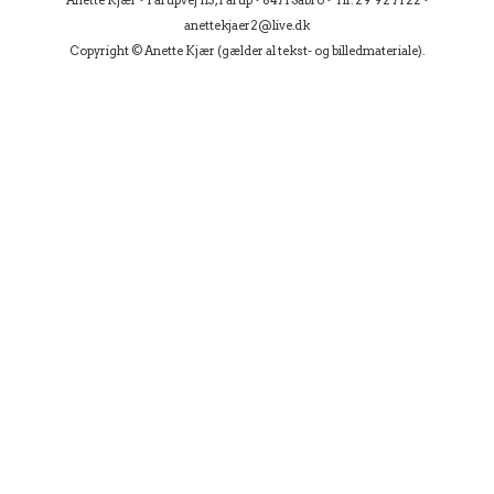
Anette Kjær • Fårupvej 113, Fårup • 8471 Sabro • Tlf. 29 92 71 22 •
anettekjaer2@live.dk
Copyright © Anette Kjær (gælder al tekst- og billedmateriale).