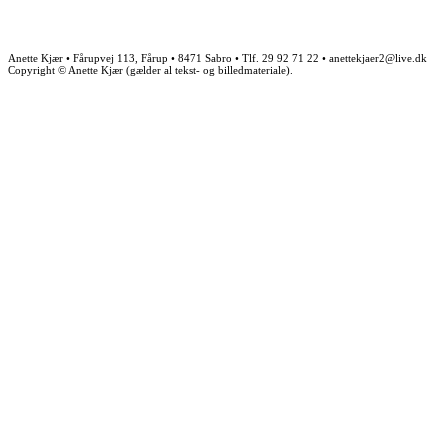
Anette Kjær • Fårupvej 113, Fårup • 8471 Sabro • Tlf. 29 92 71 22 • anettekjaer2@live.dk
Copyright © Anette Kjær (gælder al tekst- og billedmateriale).