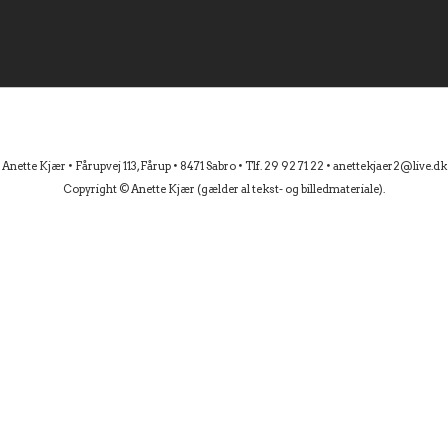
Anette Kjær • Fårupvej 113, Fårup • 8471 Sabro • Tlf. 29 92 71 22 • anettekjaer2@live.dk
Copyright © Anette Kjær (gælder al tekst- og billedmateriale).