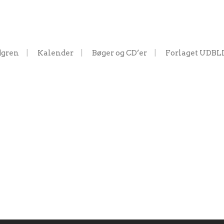
dgren
Kalender
Bøger og CD’er
Forlaget UDBL