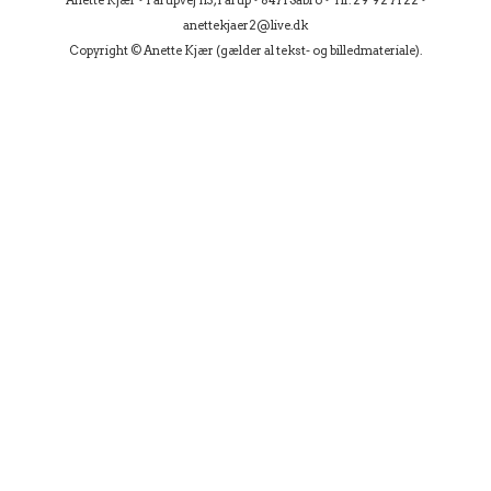
Anette Kjær • Fårupvej 113, Fårup • 8471 Sabro • Tlf. 29 92 71 22 •
anettekjaer2@live.dk
Copyright © Anette Kjær (gælder al tekst- og billedmateriale).